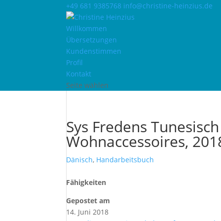
+49 681 9385768
info@christine-heinzius.de
Willkommen
Übersetzungen
Kundenstimmen
Profil
Kontakt
Seite wählen
Sys Fredens Tunesisch
Wohnaccessoires, 201
Dänisch
,
Handarbeitsbuch
Fähigkeiten
Gepostet am
14. Juni 2018