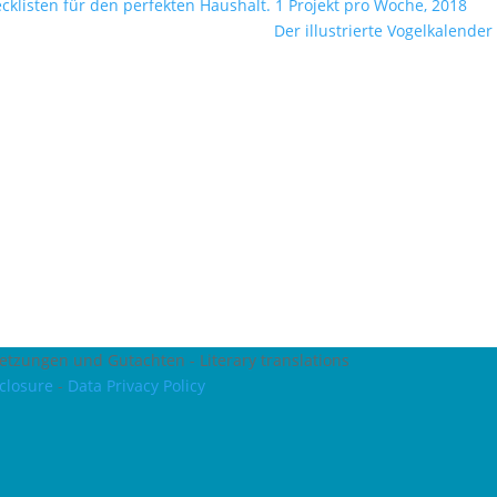
klisten für den perfekten Haushalt. 1 Projekt pro Woche, 2018
Der illustrierte Vogelkalende
setzungen und Gutachten - Literary translations
sclosure
-
Data Privacy Policy