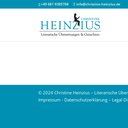
+49 681 9385768
info@christine-heinzius.de
© 2024 Christine Heinzius – Literarische Über
Impressum
-
Datenschutzerklärung
–
Legal D