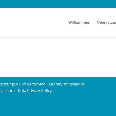
Willkommen
Übersetzu
setzungen und Gutachten - Literary translations
isclosure
-
Data Privacy Policy