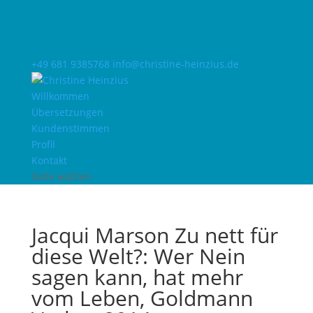
+49 681 9385768
info@christine-heinzius.de
Willkommen
Übersetzungen
Kundenstimmen
Profil
Kontakt
Seite wählen
Jacqui Marson Zu nett für
diese Welt?: Wer Nein
sagen kann, hat mehr
vom Leben, Goldmann