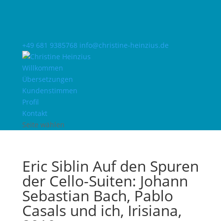
+49 681 9385768
info@christine-heinzius.de
Willkommen
Übersetzungen
Kundenstimmen
Profil
Kontakt
Seite wählen
Eric Siblin Auf den Spuren
der Cello-Suiten: Johann
Sebastian Bach, Pablo
Casals und ich, Irisiana,