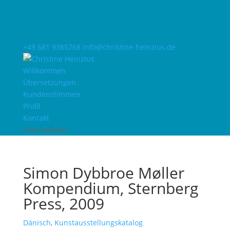
+49 681 9385768
info@christine-heinzius.de
Willkommen
Übersetzungen
Kundenstimmen
Profil
Kontakt
Seite wählen
Simon Dybbroe Møller
Kompendium, Sternberg
Press, 2009
Dänisch
,
Kunstausstellungskatalog