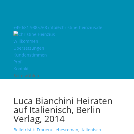
+49 681 9385768
info@christine-heinzius.de
Willkommen
Übersetzungen
Kundenstimmen
Profil
Kontakt
Seite wählen
Luca Bianchini Heiraten
auf Italienisch, Berlin
Verlag, 2014
Belletristik
,
Frauen/Liebesroman
,
Italienisch