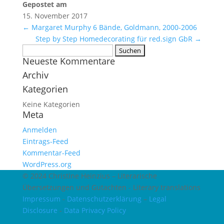
Gepostet am
15. November 2017
←
Margaret Murphy 6 Bände, Goldmann, 2000-2006
Step by Step Homedecorating für red.sign GbR
→
Suchen
Neueste Kommentare
nach:
Archiv
Kategorien
Keine Kategorien
Meta
Anmelden
Eintrags-Feed
Kommentar-Feed
WordPress.org
© 2024 Christine Heinzius – Literarische
Übersetzungen und Gutachten - Literary translations
Impressum
-
Datenschutzerklärung
–
Legal
Disclosure
-
Data Privacy Policy