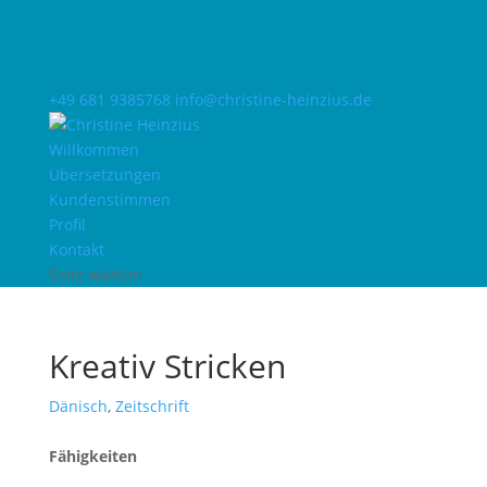
+49 681 9385768
info@christine-heinzius.de
Willkommen
Übersetzungen
Kundenstimmen
Profil
Kontakt
Seite wählen
Kreativ Stricken
Dänisch
,
Zeitschrift
Fähigkeiten